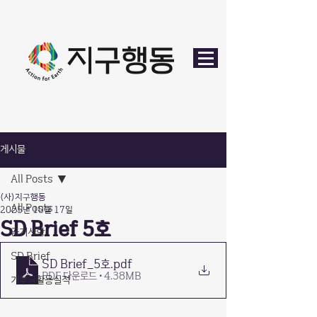
게시물
All Posts
(사)지구행동
All Posts
2025년 10월 17일
SD Brief 5호
공지사항
SD Brief
SD Brief_5호
.pdf
PDF 다운로드 • 4.38MB
기부금활용실적