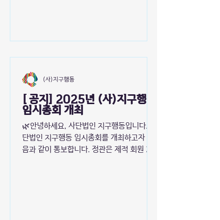
월 12일 목요일 17시 장소 | 종각역 퇴근 후
2시간 인사라운지 (서울 종로구 인사동9길
31 2층) 총회 참석 사전등록
https://forms.gle/tNsjBHWucv9RV
EHH7 문의 |
action4earth.org@gmail.com
(사)지구행동
[ 공지] 2025년 (사)지구행동
임시총회 개최
🌿안녕하세요, 사단법인 지구행동입니다. 사
단법인 지구행동 임시총회를 개최하고자 다
음과 같이 통보합니다. 정관은 제적 회원 2/3
이상의 동의를 얻어야 개정할 수 있습니다.
참석이 어려운 경우 위임장을 작성해 주시기
바랍니다. 지구행동 회원 여러분의 많은 참여
와 관심을 부탁드립니다. [사단법인 지구행동
임시총회] 공고 제20251020-01호 일시: