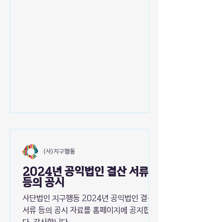
2025년 10월 31일(금) 오후 5시 장소: 사
단법인 지구행동 (서울시 영등포구 63로
40,703호(여의도동, 라이프오피스텔)) 문
의: action4earth.org@gmail.com /
02.786.9486 회의 안건 제1호 의안: 정관
일부 개정의 건 정관 변경 사유 및 신구조문
대비표 1. 목적사업의 구체화 및 사업 범위
확장 현행 정관 제31조는 '교육기관'의 설치
만을 규정하고 있어, 설립목적인 지속가능발
전 사회로의 전환을 위한 다양한 활동을 포괄
하기에 제한적입니다. 이에 '교육기관
(사)지구행동
2024년 공익법인 결산 서류
등의 공시
사단법인 지구행동 2024년 공익법인 결산
서류 등의 공시 자료를 홈페이지에 공지합니